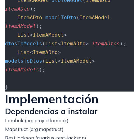
    ItemAModel
 dtoToModel
(
ItemADto
itemADto
);
    ItemADto
 modelToDto
(
ItemAModel
itemAModel
);
    List
<
ItemAModel
>
dtosToModels
(
List
<
ItemADto
> 
itemADtos
);
    List
<
ItemADto
>
modelsToDtos
(
List
<
ItemAModel
> 
itemAModels
);
}
Implementación
Dependencias a instalar
Lombok (org.projectlombok)
Mapstruct (org.mapstruct)
Rest jackson (quarkus-rest-jackson)