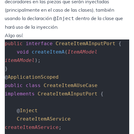
decoradores en las piezas que serán inyectadas
(principalmente en el caso de las clases), también
usando la declaración
dentro de la clase que
@Inject
hará uso de la inyección.
Algo así:
public
 interface
 CreateItemAInputPort
 {
    void
 createItemA
(
ItemAModel
itemAModel
);
}
@
ApplicationScoped
public
 class
 CreateItemAUseCase
implements
 CreateItemAInputPort
 {
    @
Inject
    CreateItemAService
createItemAService
;