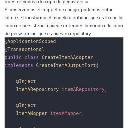
transformados a la capa de persistencia.
Si observamos el snippet de código, podemos notar
cómo se transforma el modelo a entidad, que es lo que la
capa de persistencia puede entender llamando a la capa
de persistencia, que es nuestro repository.
@
ApplicationScoped
@
Transactional
public
 class
 CreateItemAAdapter
implements
 CreateItemAOutputPort
{
    @
Inject
    ItemARepository
 itemARepository
;
    @
Inject
    ItemAMapper
 itemAMapper
;