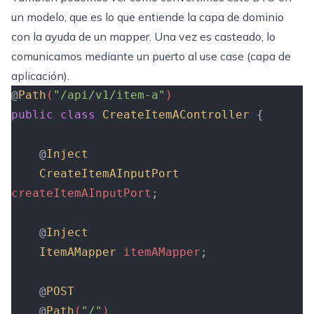
un modelo, que es lo que entiende la capa de dominio
con la ayuda de un mapper. Una vez es casteado, lo
comunicamos mediante un puerto al use case (capa de
aplicación).
@
Path
(
"/api/v1/item-a"
)
public
 class
 CreateItemAController
 {
    @
Inject
    CreateItemAInputPort
createItemAInputPort
;
    @
Inject
    ItemAMapper
 itemAMapper
;
    @
POST
    @
Path
(
"/"
)