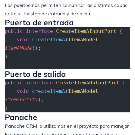
Los puertos nos permiten comunicar las distintas capas
entre sí. Existen de entrada y de salida.
Puerto de entrada
public
 interface
 CreateItemAInputPort
 {
    void
 createItemA
(
ItemAModel
itemAModel
);
}
Puerto de salida
public
 interface
 CreateItemAOutputPort
 {
    void
 createItemA
(
ItemAModel
itemAEntity
);
}
Panache
Panache ORM lo utilizamos en el proyecto para manejar
la capa de persistencia, prácticamente hace todo el