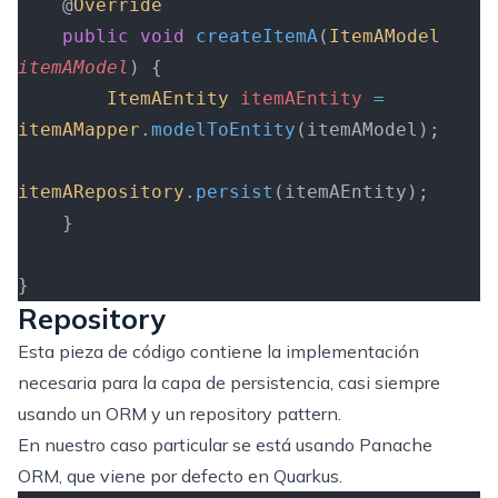
    @
Override
    public
 void
 createItemA
(
ItemAModel
itemAModel
)
 {
        ItemAEntity
 itemAEntity
 =
itemAMapper
.
modelToEntity
(itemAModel);
itemARepository
.
persist
(itemAEntity);
    }
}
Repository
Esta pieza de código contiene la implementación
necesaria para la capa de persistencia, casi siempre
usando un ORM y un repository pattern.
En nuestro caso particular se está usando Panache
ORM, que viene por defecto en Quarkus.