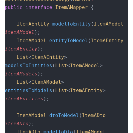
public
 interface
 ItemAMapper
 {
    ItemAEntity
 modelToEntity
(
ItemAModel
itemAModel
);
    ItemAModel
 entityToModel
(
ItemAEntity
itemAEntity
);
    List
<
ItemAEntity
>
modelsToEntities
(
List
<
ItemAModel
> 
itemAModels
);
    List
<
ItemAModel
>
entitiesToModels
(
List
<
ItemAEntity
> 
itemAEntities
);
    ItemAModel
 dtoToModel
(
ItemADto
itemADto
);
    ItemADto
 modelToDto
(
ItemAModel