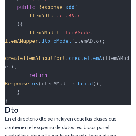
    public
 Response
 add
(
        ItemADto
 itemADto
    ){
        ItemAModel
 itemAModel
 =
itemAMapper
.
dtoToModel
(itemADto);
createItemAInputPort
.
createItemA
(itemAMod
el);
        return
Response
.
ok
(itemAModel).
build
();
    }
}
Dto
En el directorio dto se incluyen aquellas clases que
contienen el esquema de datos recibidos por el
controller o devuelto por la aplicación hacia afuera.