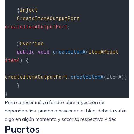
    @
Inject
    CreateItemAOutputPort
createItemAOutputPort
;
    @
Override
    public
 void
 createItemA
(
ItemAModel
itemA
)
 {
createItemAOutputPort
.
createItemA
(itemA);
    }
}
Para conocer más a fondo sobre inyección de
dependencias, prueba a buscar en el blog, debería subir
algo en algún momento y sacar su respectivo video.
Puertos