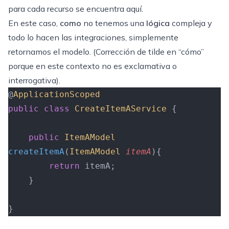
para cada recurso se encuentra aquí.
En este caso,
como
no tenemos una
lógica
compleja y
todo lo hacen las integraciones, simplemente
retornamos el modelo. (Corrección de tilde en “cómo”
porque en este contexto no es exclamativa o
interrogativa).
@
ApplicationScoped
public
 class
 CreateItemAService
 {
    public
 ItemAModel
createItemA
(
ItemAModel
 itemA
){
        return
 itemA;
    }
}