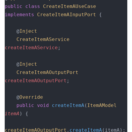
public
 class
 CreateItemAUseCase
implements
 CreateItemAInputPort
 {
    @
Inject
    CreateItemAService
createItemAService
;
    @
Inject
    CreateItemAOutputPort
createItemAOutputPort
;
    @
Override
    public
 void
 createItemA
(
ItemAModel
itemA
)
 {
createItemAOutputPort
.
createItemA
(itemA);