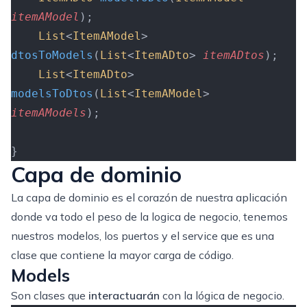
itemAModel
);
    List
<
ItemAModel
>
dtosToModels
(
List
<
ItemADto
> 
itemADtos
);
    List
<
ItemADto
>
modelsToDtos
(
List
<
ItemAModel
> 
itemAModels
);
}
Capa de dominio
La capa de dominio es el corazón de nuestra aplicación
donde va todo el peso de la logica de negocio, tenemos
nuestros modelos, los puertos y el service que es una
clase que contiene la mayor carga de código.
Models
Son clases que
interactuarán
con la lógica de negocio.