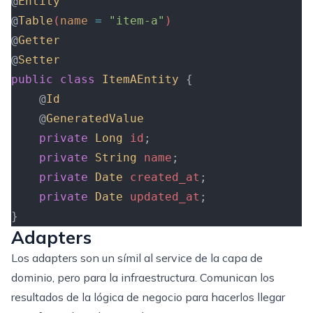
@
Entity
@
Table
(
name
 =
 "item-a"
)
@
Getter
@
Setter
public
 class
 ItemAEntity
 {
    @
Id
    @
GeneratedValue
    private
 Long
 id
;
    private
 String
 name
;
    private
 Date
 created_at
;
    private
 Date
 updated_at
;
}
Adapters
Los adapters son un símil al service de la capa de
dominio, pero para la infraestructura. Comunican los
resultados de la lógica de negocio para hacerlos llegar