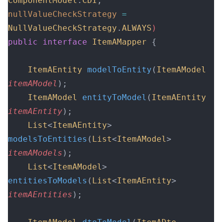
ComponentModel
.
CDI
,
nullValueCheckStrategy
 =
NullValueCheckStrategy
.
ALWAYS
)
public
 interface
 ItemAMapper
 {
    ItemAEntity
 modelToEntity
(
ItemAModel
itemAModel
);
    ItemAModel
 entityToModel
(
ItemAEntity
itemAEntity
);
    List
<
ItemAEntity
>
modelsToEntities
(
List
<
ItemAModel
> 
itemAModels
);
    List
<
ItemAModel
>
entitiesToModels
(
List
<
ItemAEntity
> 
itemAEntities
);