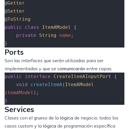
@
Getter
@
Setter
@
ToString
public
 class
 ItemAModel
 {
    private
 String
 name
;
}
Ports
Son las interfaces que serán utilizadas para ser
implementadas y que se
comunicarán
entre capas.
public
 interface
 CreateItemAInputPort
 {
    void
 createItemA
(
ItemAModel
itemAModel
);
}
Services
Clases con el grueso de la
lógica
de negocio, todos los
casos custom y la
lógica
de programación específica